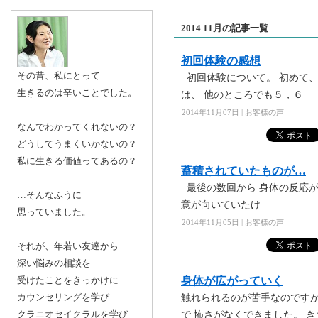
2014 11月の記事一覧
初回体験の感想
その昔、私にとって
初回体験について。 初めて、
生きるのは辛いことでした。
は、 他のところでも５，６
2014年11月07日 |
お客様の声
なんでわかってくれないの？
どうしてうまくいかないの？
私に生きる価値ってあるの？
蓄積されていたものが…
最後の数回から 身体の反応が
…そんなふうに
意が向いていたけ
思っていました。
2014年11月05日 |
お客様の声
それが、年若い友達から
深い悩みの相談を
身体が広がっていく
受けたことをきっかけに
カウンセリングを学び
触れられるのが苦手なのですが
クラニオセイクラルを学び
で 怖さがなくできました。 