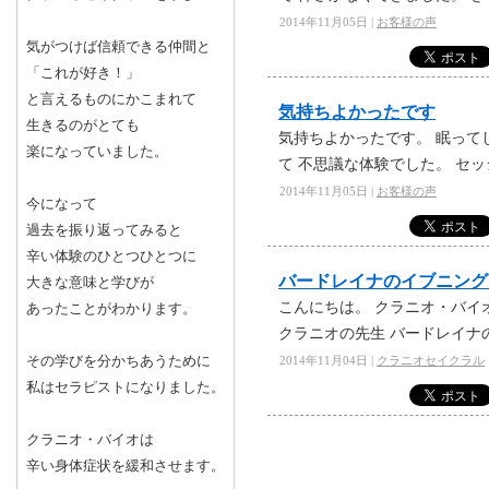
2014年11月05日 |
お客様の声
気がつけば信頼できる仲間と
「これが好き！」
と言えるものにかこまれて
気持ちよかったです
生きるのがとても
気持ちよかったです。 眠って
楽になっていました。
て 不思議な体験でした。 セ
2014年11月05日 |
お客様の声
今になって
過去を振り返ってみると
辛い体験のひとつひとつに
バードレイナのイブニング
大きな意味と学びが
こんにちは。 クラニオ・バイ
あったことがわかります。
クラニオの先生 バードレイナ
その学びを分かちあうために
2014年11月04日 |
クラニオセイクラル
私はセラピストになりました。
クラニオ・バイオは
辛い身体症状を緩和させます。