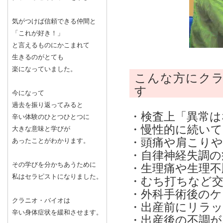
気がつけば信頼できる仲間と
「これが好き！」
と言えるものにかこまれて
生きるのがとても
楽になっていました。
こんな方にク
す
今になって
過去を振り返ってみると
・検査上「異常は
辛い体験のひとつひとつに
・慢性的に続い
大きな意味と学びが
・頭痛や肩こり
あったことがわかります。
・自律神経失調の
その学びを分かちあうために
・生理痛や生理不
私はセラピストになりました。
・むち打ちなど交
・外科手術後の
クラニオ・バイオは
・出産前にリラ
辛い身体症状を緩和させます。
・出産後の不調が