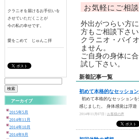
お気軽にご相
クラニオを届けるお手伝いを
させていただくことが
外出がつらい方
今の私の幸せです。
方もご相談下さい
クラニオ・バイ
愛をこめて じゅんこ拝
ません。
ご自身の身体に
試し下さい。
新着記事一覧
検
索:
初めて本格的なセッション
初めて本格的なセッションを
アーカイブ
感じました。 身体感覚は浮遊
2015年5月
2014年11月07日 |
お客様の声
2014年11月
2014年10月
2014年9月